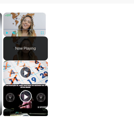
×
×
Play
Unmute
Fullscreen
Now Playing