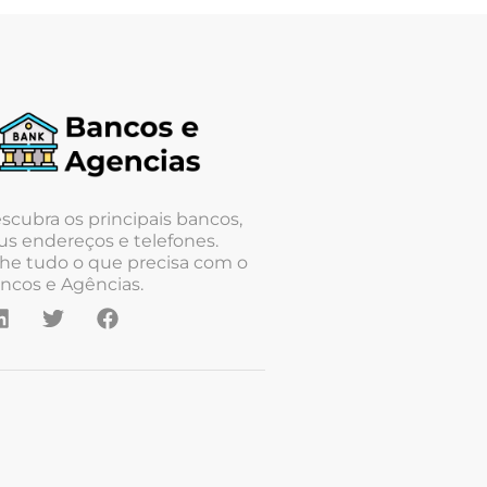
scubra os principais bancos,
us endereços e telefones.
he tudo o que precisa com o
ncos e Agências.