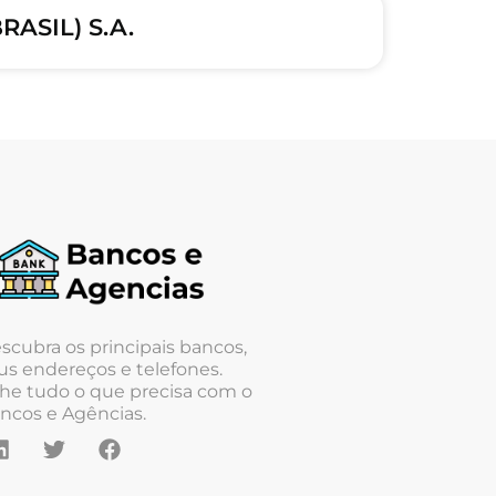
ASIL) S.A.
scubra os principais bancos,
us endereços e telefones.
he tudo o que precisa com o
ncos e Agências.