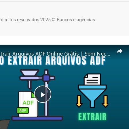
 direitos reservados 2025 © Bancos e agências
📦 Como Extrair Arquivos ADF Online Grátis | Sem Necessidade de Instalação de Software
Play Video