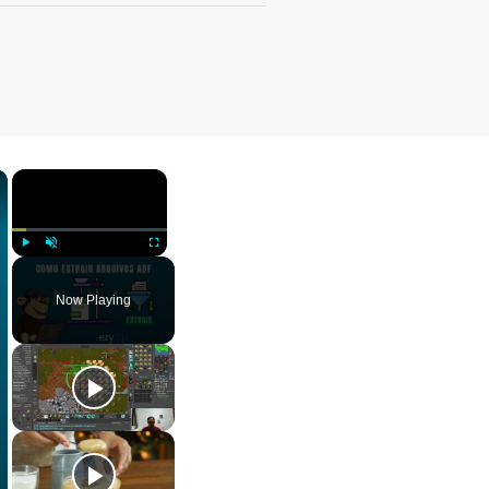
×
×
Play
Unmute
Fullscreen
Now Playing