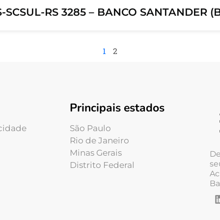
S-SCSUL-RS 3285 – BANCO SANTANDER (BR
1
2
Principais estados
acidade
São Paulo
Rio de Janeiro
Minas Gerais
De
se
Distrito Federal
Ac
Ba