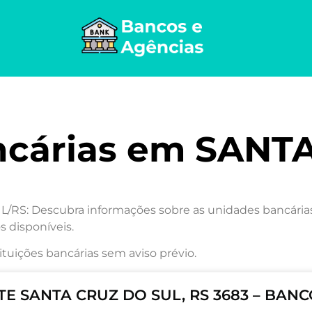
ncárias em SANT
RS: Descubra informações sobre as unidades bancárias n
s disponíveis.
ituições bancárias sem aviso prévio.
E SANTA CRUZ DO SUL, RS 3683 – BANC