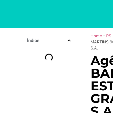
Home
-
RS
Índice
MARTINS 9
S.A.
Ag
BA
ES
GR
S.A