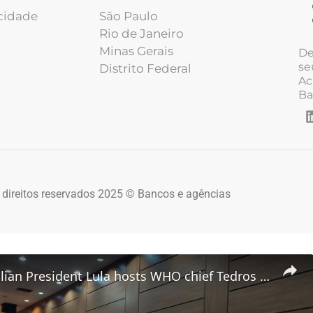
acidade
São Paulo
Rio de Janeiro
Minas Gerais
De
se
Distrito Federal
Ac
Ba
 direitos reservados 2025 © Bancos e agências
Brazil: Brazilian President Lula hosts WHO chief Tedros in Rio.