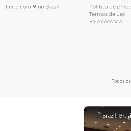
Feito com ❤ no Brasil
Política de priv
Termos de uso
Fale conosco
Todos os