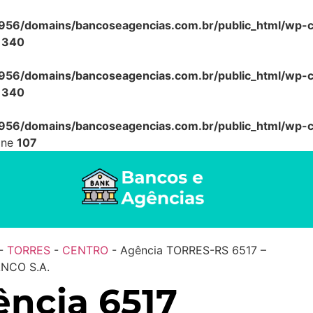
56/domains/bancoseagencias.com.br/public_html/wp-co
e
340
56/domains/bancoseagencias.com.br/public_html/wp-co
e
340
56/domains/bancoseagencias.com.br/public_html/wp-co
ine
107
-
TORRES
-
CENTRO
-
Agência TORRES-RS 6517 –
NCO S.A.
ncia 6517