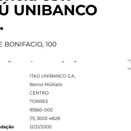
AÚ UNIBANCO
.
E BONIFACIO, 100
*
ações sobre a agência
s
ITAÚ UNIBANCO S.A.
Banco Múltiplo
CENTRO
TORRES
95560-000
(11) 3003-4828
ndação
12/21/2005