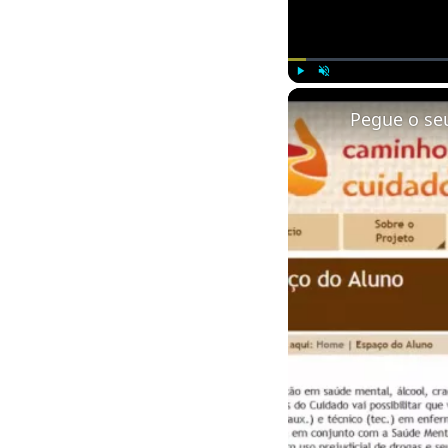
Play
Unmute
Pegue o se