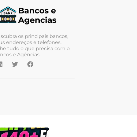
scubra os principais bancos,
us endereços e telefones.
he tudo o que precisa com o
ncos e Agências.