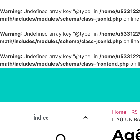
Warning
: Undefined array key "@type" in
/home/u5331229
math/includes/modules/schema/class-jsonld.php
on lin
Warning
: Undefined array key "@type" in
/home/u5331229
math/includes/modules/schema/class-jsonld.php
on lin
Warning
: Undefined array key "@type" in
/home/u5331229
math/includes/modules/schema/class-frontend.php
on l
Home
-
RS
Índice
ITAÚ UNIBA
Agê