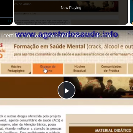
Now Playing
Fullscreen
u certificado do Curso Caminhos do Cuidado
Play Video