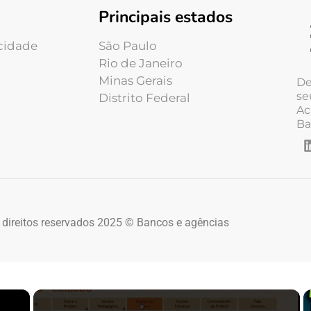
Principais estados
acidade
São Paulo
Rio de Janeiro
Minas Gerais
De
se
Distrito Federal
Ac
Ba
 direitos reservados 2025 © Bancos e agências
×