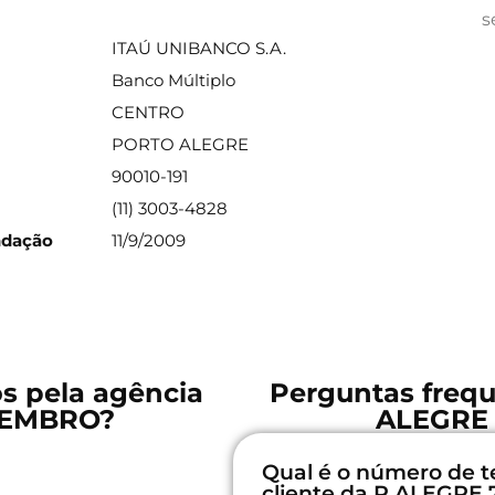
ações sobre a agência
s
ITAÚ UNIBANCO S.A.
Banco Múltiplo
CENTRO
PORTO ALEGRE
90010-191
(11) 3003-4828
ndação
11/9/2009
os pela agência
Perguntas frequ
TEMBRO?
ALEGRE
Qual é o número de t
cliente da P ALEGRE