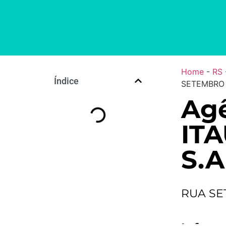
Home
-
RS
Índice
SETEMBRO 
Agê
IT
S.A
RUA SE