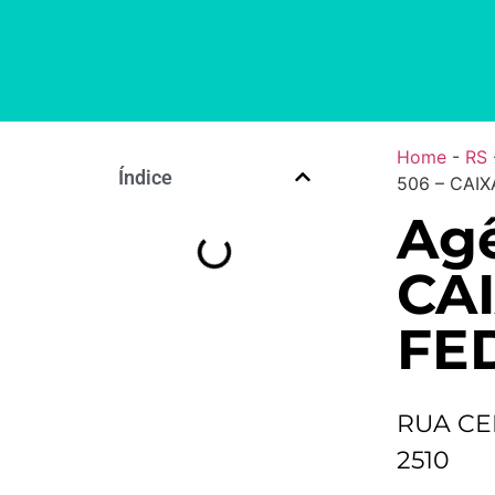
Home
-
RS
Índice
506 – CAI
Agê
CA
FE
RUA CE
2510