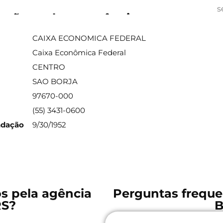
s
ações sobre a agência
CAIXA ECONOMICA FEDERAL
Caixa Econômica Federal
CENTRO
SAO BORJA
97670-000
(55) 3431-0600
ndação
9/30/1952
os pela agência
Perguntas freque
RS?
B