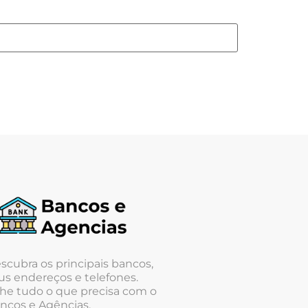
scubra os principais bancos,
us endereços e telefones.
he tudo o que precisa com o
ncos e Agências.