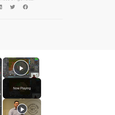
×
×
Play Video
Now Playing