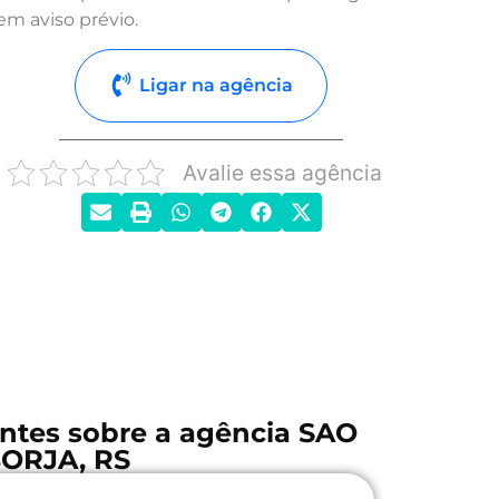
em aviso prévio.
Ligar na agência
Avalie essa agência
ntes sobre a agência SAO
ORJA, RS