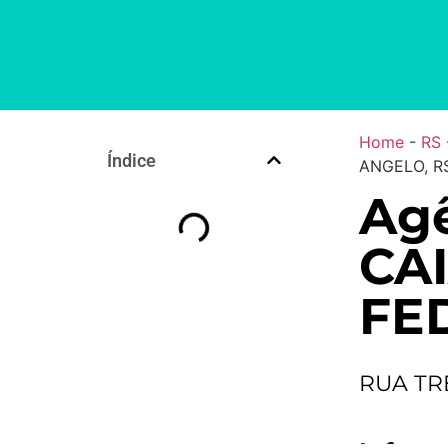
Home
-
RS
Índice
ANGELO, R
Ag
CA
FE
RUA TR