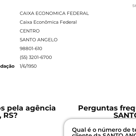
ações sobre a agência
s
CAIXA ECONOMICA FEDERAL
Caixa Econômica Federal
CENTRO
SANTO ANGELO
98801-610
(55) 3201-6700
ndação
1/6/1950
os pela agência
Perguntas freq
 RS?
SANT
Qual é o número de t
cliente da SANTO AN