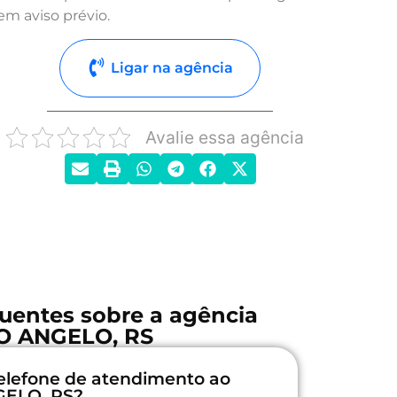
em aviso prévio.
Ligar na agência
Avalie essa agência
uentes sobre a agência
O ANGELO, RS
elefone de atendimento ao
GELO, RS?