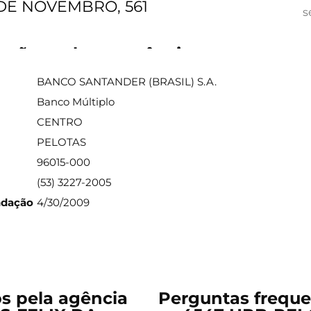
 DE NOVEMBRO, 561
s
ações sobre a agência
BANCO SANTANDER (BRASIL) S.A.
Banco Múltiplo
CENTRO
PELOTAS
96015-000
(53) 3227-2005
ndação
4/30/2009
os pela agência
Perguntas freque