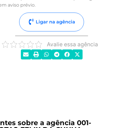
em aviso prévio.
Ligar na agência
Avalie essa agência
ntes sobre a agência 001-