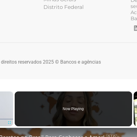
De
se
Distrito Federal
Ac
Ba
 direitos reservados 2025 © Bancos e agências
×
Now Playing
Fullscreen