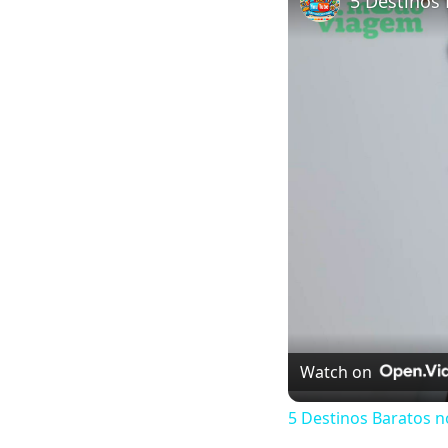
5 Destinos 
Watch on
5 Destinos Baratos n