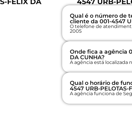
S-FELIX DA
4547 URB-PEL
Qual é o número de t
cliente da 001-4547
O telefone de atendimento 
2005
Onde fica a agência
DA CUNHA?
A agência está localizad
Qual o horário de fu
4547 URB-PELOTAS-
A agência funciona de Seg