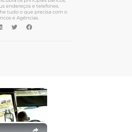
scubra os principais bancos,
us endereços e telefones.
he tudo o que precisa com o
ncos e Agências.
×