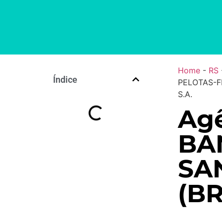
Home
-
RS
Índice
PELOTAS-F
S.A.
Agê
BA
SA
(BR