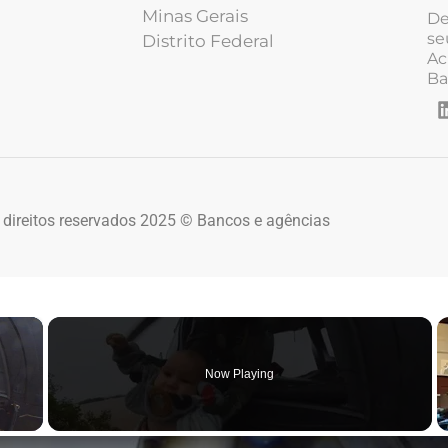
Minas Gerais
De
se
Distrito Federal
Ac
Ba
 direitos reservados 2025 © Bancos e agências
×
Now Playing
 Video