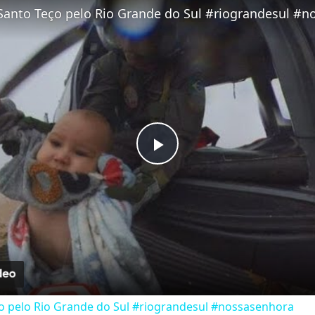
Play Video
o pelo Rio Grande do Sul #riograndesul #nossasenhora