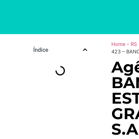
Home
-
RS
Índice
423 – BAN
Agê
BA
ES
GR
S.A