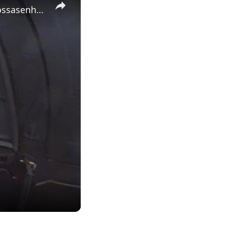
Oração do Santo Teço pelo Rio Grande do Sul #riograndesul #nossasenhora