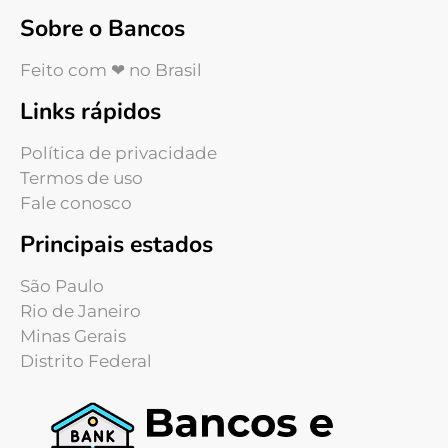
Sobre o Bancos
Feito com ❤ no Brasil
Links rápidos
Política de privacidade
Termos de uso
Fale conosco
Principais estados
São Paulo
Rio de Janeiro
Minas Gerais
Distrito Federal