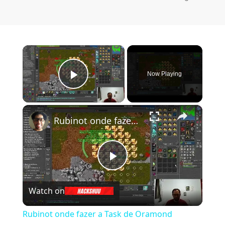
×
Now Playing
Play Video
×
Rubinot onde fazer a Task de Oramond
Play Video
Watch on
Rubinot onde fazer a Task de Oramond