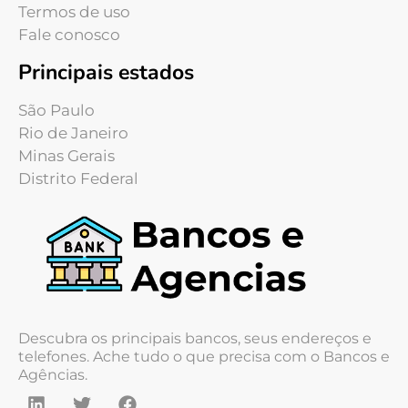
Termos de uso
Fale conosco
Principais estados
São Paulo
Rio de Janeiro
Minas Gerais
Distrito Federal
Descubra os principais bancos, seus endereços e
telefones. Ache tudo o que precisa com o Bancos e
Agências.