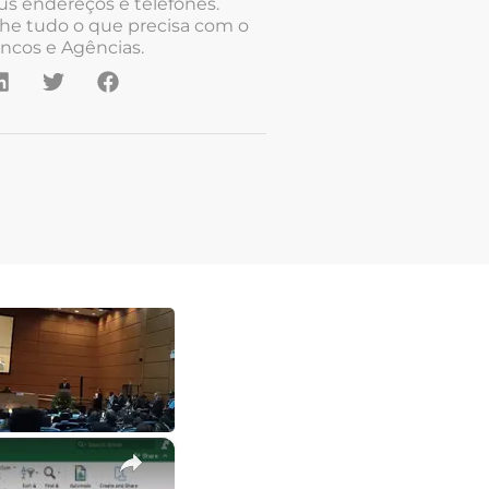
us endereços e telefones.
he tudo o que precisa com o
ncos e Agências.
×