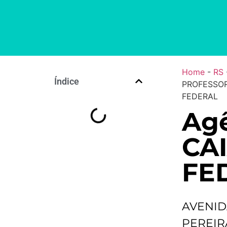
Home
-
RS
Índice
PROFESSOR
FEDERAL
Ag
CA
FE
AVENID
PEREIRA