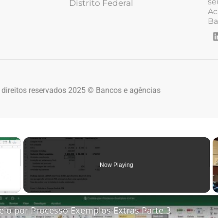
se
Distrito Federal
Ac
Ba
 direitos reservados 2025 © Bancos e agências
×
Now Playing
 Video
eio por Processo Exemplos Extras Parte 3