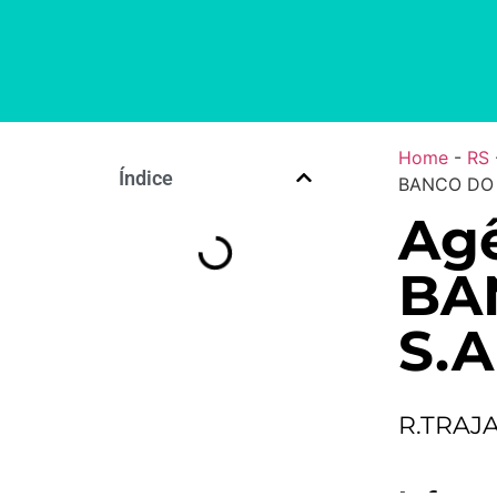
Home
-
RS
Índice
BANCO DO 
Agê
BA
S.A
R.TRAJ