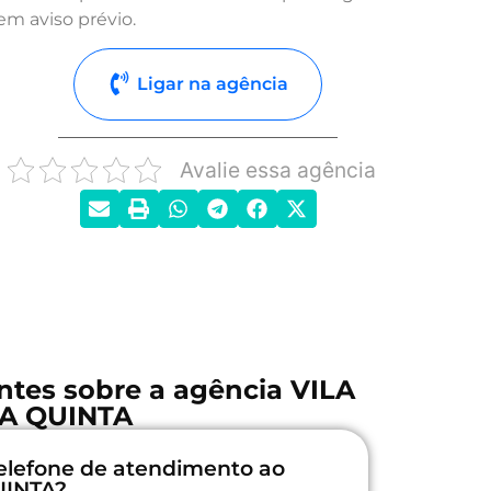
em aviso prévio.
Ligar na agência
Avalie essa agência
ntes sobre a agência VILA
A QUINTA
elefone de atendimento ao
UINTA?