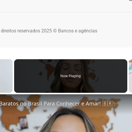
 direitos reservados 2025 © Bancos e agências
×
Now Playing
 Video
Baratos no Brasil Para Conhecer e Amar! 🇧🇷✨