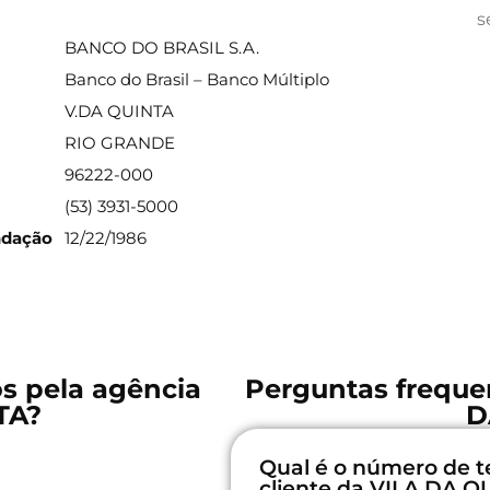
ações sobre a agência
s
BANCO DO BRASIL S.A.
Banco do Brasil – Banco Múltiplo
V.DA QUINTA
RIO GRANDE
96222-000
(53) 3931-5000
ndação
12/22/1986
os pela agência
Perguntas freque
TA?
D
Qual é o número de t
cliente da VILA DA Q