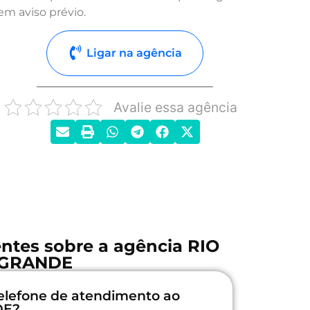
em aviso prévio.
Ligar na agência
Avalie essa agência
ntes sobre a agência RIO
GRANDE
elefone de atendimento ao
DE?