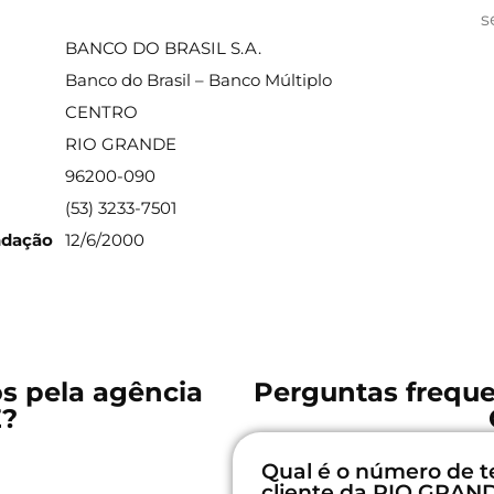
ações sobre a agência
s
BANCO DO BRASIL S.A.
Banco do Brasil – Banco Múltiplo
CENTRO
RIO GRANDE
96200-090
(53) 3233-7501
ndação
12/6/2000
os pela agência
Perguntas freque
E?
Qual é o número de t
cliente da RIO GRAN