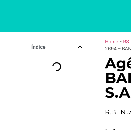
Home
-
RS
Índice
2694 – BAN
Ag
BA
S.A
R.BENJ