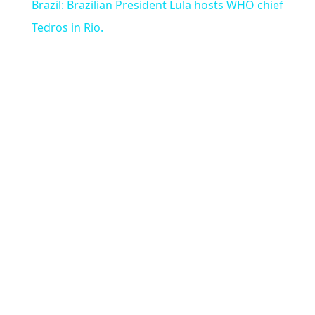
Brazil: Brazilian President Lula hosts WHO chief
Tedros in Rio.