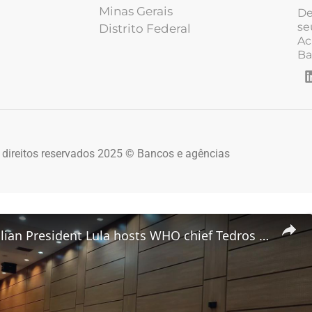
Minas Gerais
De
se
Distrito Federal
Ac
Ba
 direitos reservados 2025 © Bancos e agências
Brazil: Brazilian President Lula hosts WHO chief Tedros in Rio.