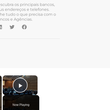
scubra os principais bancos,
us endereços e telefones.
he tudo o que precisa com o
ncos e Agências.
×
×
Play Video
Now Playing