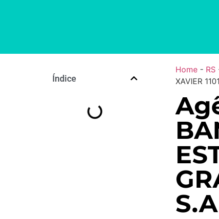
Home
-
RS
Índice
XAVIER 11
Agê
BA
ES
GR
S.A