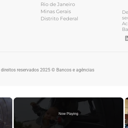
Rio de Janeiro
Minas Gerais
De
se
Distrito Federal
Ac
Ba
 direitos reservados 2025 © Bancos e agências
×
Now Playing
 Video