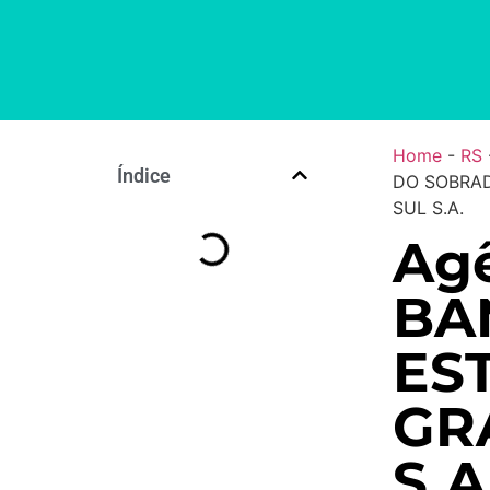
Home
-
RS
Índice
DO SOBRAD
SUL S.A.
Agê
BA
ES
GR
S.A