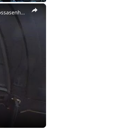
×
Oração do Santo Teço pelo Rio Grande do Sul #riograndesul #nossasenhora