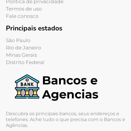
Política de privacidade
Termos de uso
Fale conosco
Principais estados
São Paulo
Rio de Janeiro
Minas Gerais
Distrito Federal
Descubra os principais bancos, seus endereços e
telefones. Ache tudo o que precisa com o Bancos e
Agências.