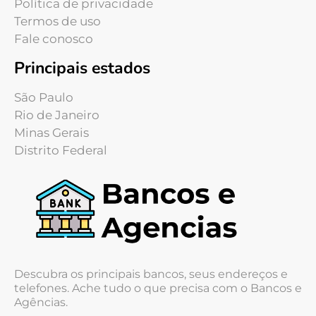
Política de privacidade
Termos de uso
Fale conosco
Principais estados
São Paulo
Rio de Janeiro
Minas Gerais
Distrito Federal
Descubra os principais bancos, seus endereços e
telefones. Ache tudo o que precisa com o Bancos e
Agências.