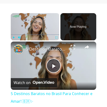
×
Now Playing
×
Play
Unmute
Fullscreen
5 Destinos Baratos no Brasil Para Conhecer e Amar! 🇧🇷✨
Play Video
Watch on
5 Destinos Baratos no Brasil Para Conhecer e
Amar! 🇧🇷✨