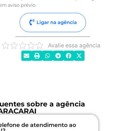
em aviso prévio.
Ligar na agência
Avalie essa agência
uentes sobre a agência
ARACARAI
elefone de atendimento ao
I?