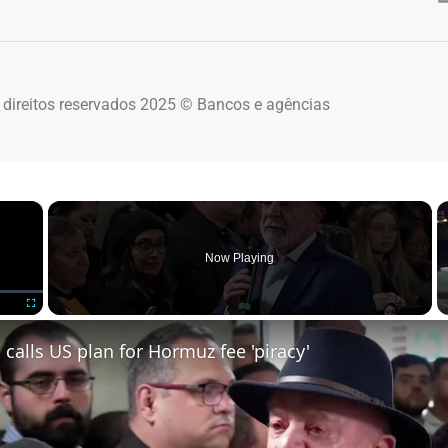
 direitos reservados 2025 © Bancos e agências
×
Now Playing
Fullscreen
a calls US plan for Hormuz fee 'piracy'