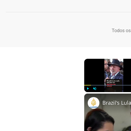
Todos os
Play
Unmute
Brazil's Lul