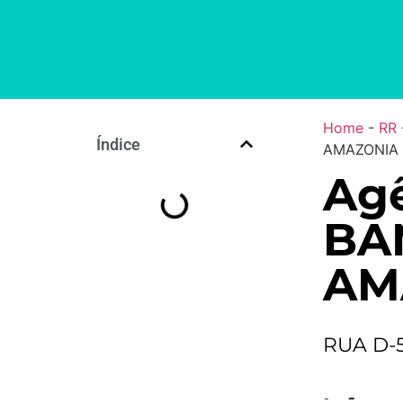
Home
-
RR
Índice
AMAZONIA 
Agê
BA
AM
RUA D-