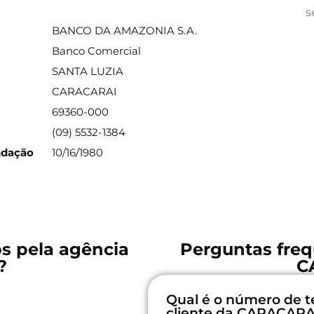
ações sobre a agência
s
BANCO DA AMAZONIA S.A.
Banco Comercial
SANTA LUZIA
CARACARAI
69360-000
(09) 5532-1384
ndação
10/16/1980
os pela agência
Perguntas freq
?
C
Qual é o número de t
cliente da CARACARA