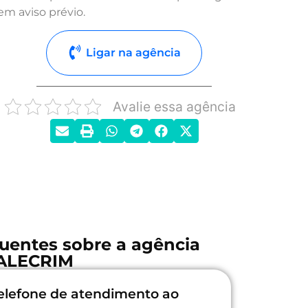
em aviso prévio.
Ligar na agência
Avalie essa agência
uentes sobre a agência
ALECRIM
elefone de atendimento ao