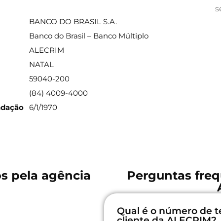
ações sobre a agência
s
BANCO DO BRASIL S.A.
Banco do Brasil – Banco Múltiplo
ALECRIM
NATAL
59040-200
(84) 4009-4000
ndação
6/1/1970
os pela agência
Perguntas freq
Qual é o número de t
cliente da ALECRIM?