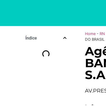
Home
-
RN
Índice
DO BRASIL 
Agê
BA
S.A
AV.PRE