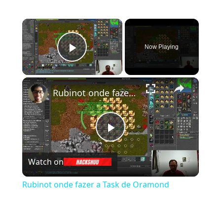
×
Now Playing
Play Video
×
Rubinot onde fazer a Task de Oramond
Play Video
Watch on
Rubinot onde fazer a Task de Oramond