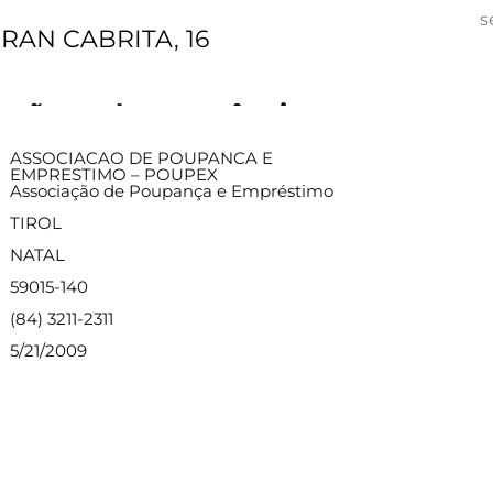
s
RAN CABRITA, 16
ações sobre a agência
ASSOCIACAO DE POUPANCA E
EMPRESTIMO – POUPEX
Associação de Poupança e Empréstimo
TIROL
NATAL
59015-140
(84) 3211-2311
5/21/2009