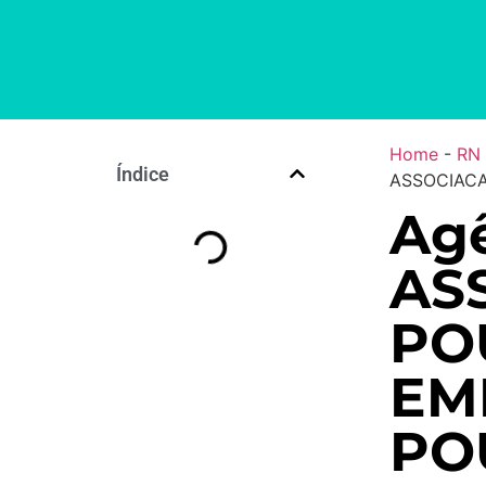
Home
-
RN
Índice
ASSOCIACA
Agê
AS
PO
EM
PO