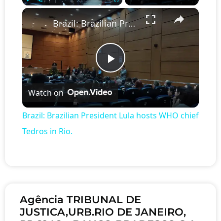
×
Play
Unmute
Fullscreen
Brazil: Brazilian President Lula hosts WHO chief Tedros in Rio.
Play Video
Watch on
Brazil: Brazilian President Lula hosts WHO chief
Tedros in Rio.
Agência TRIBUNAL DE
JUSTICA,URB.RIO DE JANEIRO,