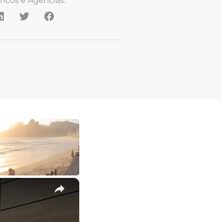
ncos e Agências.
×