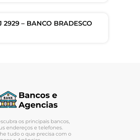
RJ 2929 – BANCO BRADESCO
scubra os principais bancos,
us endereços e telefones.
he tudo o que precisa com o