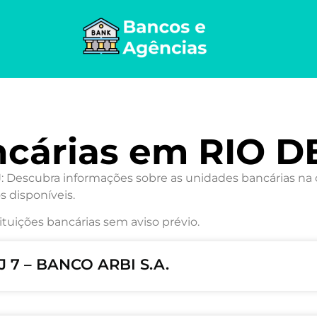
ncárias em RIO D
Descubra informações sobre as unidades bancárias na ci
s disponíveis.
ituições bancárias sem aviso prévio.
J 7 – BANCO ARBI S.A.