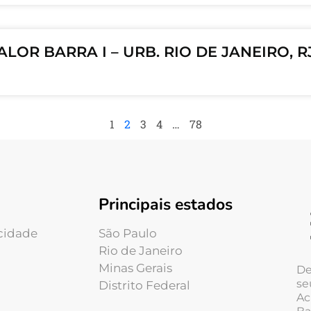
ALOR BARRA I – URB. RIO DE JANEIRO, 
1
2
3
4
…
78
Principais estados
acidade
São Paulo
Rio de Janeiro
Minas Gerais
De
se
Distrito Federal
Ac