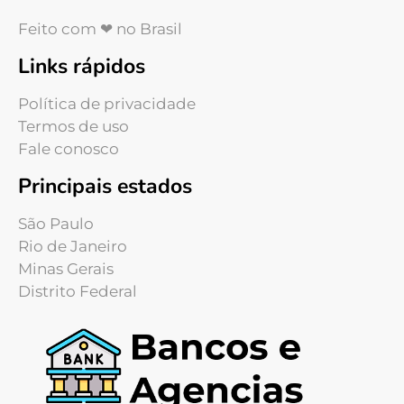
Feito com ❤ no Brasil
Links rápidos
Política de privacidade
Termos de uso
Fale conosco
Principais estados
São Paulo
Rio de Janeiro
Minas Gerais
Distrito Federal