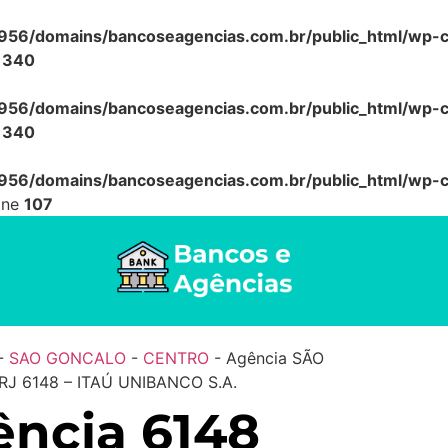
56/domains/bancoseagencias.com.br/public_html/wp-co
e
340
56/domains/bancoseagencias.com.br/public_html/wp-co
e
340
56/domains/bancoseagencias.com.br/public_html/wp-co
ine
107
-
SAO GONCALO
-
CENTRO
-
Agência SÃO
J 6148 – ITAÚ UNIBANCO S.A.
ncia 6148