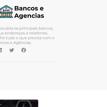
scubra os principais bancos,
us endereços e telefones.
he tudo o que precisa com o
ncos e Agências.