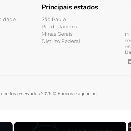
Principais estados
acidade
São Paulo
Rio de Janeiro
Minas Gerais
De
se
Distrito Federal
Ac
Ba
 direitos reservados 2025 © Bancos e agências
×