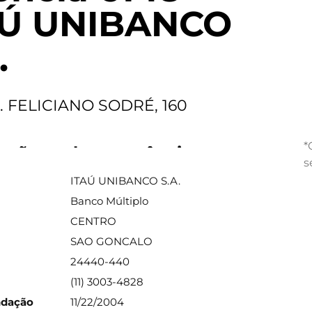
AÚ UNIBANCO
.
. FELICIANO SODRÉ, 160
*
ações sobre a agência
s
ITAÚ UNIBANCO S.A.
Banco Múltiplo
CENTRO
SAO GONCALO
24440-440
(11) 3003-4828
ndação
11/22/2004