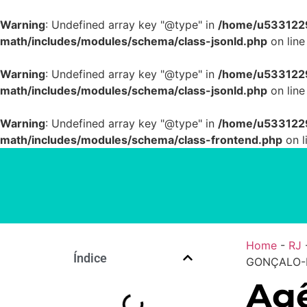
Warning
: Undefined array key "@type" in
/home/u5331229
math/includes/modules/schema/class-jsonld.php
on lin
Warning
: Undefined array key "@type" in
/home/u5331229
math/includes/modules/schema/class-jsonld.php
on lin
Warning
: Undefined array key "@type" in
/home/u5331229
math/includes/modules/schema/class-frontend.php
on l
Home
-
RJ
Índice
GONÇALO-R
Agê