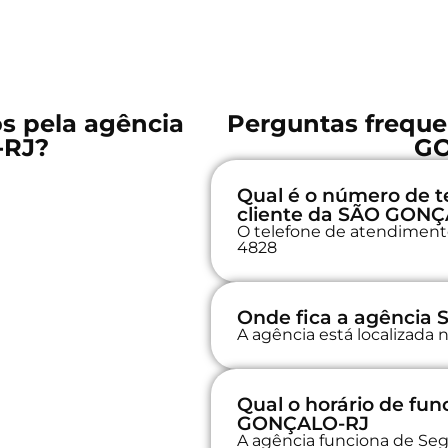
os pela agência
Perguntas freque
-RJ?
GO
Qual é o número de t
cliente da SÃO GON
O telefone de atendimento 
4828
Onde fica a agênci
A agência está localizad
Qual o horário de f
GONÇALO-RJ
A agência funciona de Seg