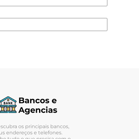
scubra os principais bancos,
us endereços e telefones.
he tudo o que precisa com o