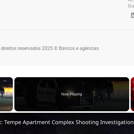
Ba
 direitos reservados 2025 © Bancos e agências
×
Now Playing
 Video
x: Tempe Apartment Complex Shooting Investigation