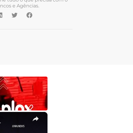
ncos e Agências.
×
.