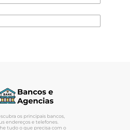
scubra os principais bancos,
us endereços e telefones.
he tudo o que precisa com o