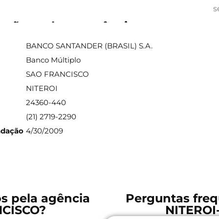
s
ações sobre a agência
BANCO SANTANDER (BRASIL) S.A.
Banco Múltiplo
SAO FRANCISCO
NITEROI
24360-440
(21) 2719-2290
ndação
4/30/2009
os pela agência
Perguntas freq
NCISCO?
NITEROI