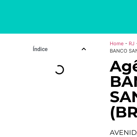
Home
-
RJ
Índice
BANCO SAN
Agê
BA
SA
(BR
AVENID