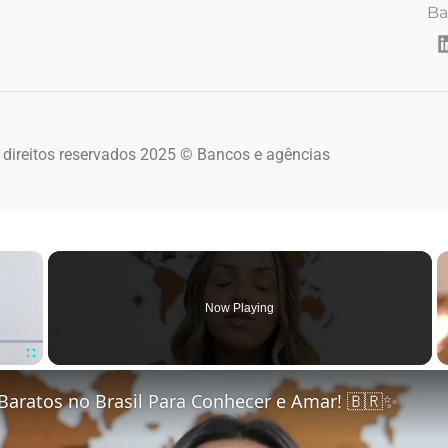
Ba
 direitos reservados 2025 © Bancos e agências
×
Now Playing
Fullscreen
Baratos no Brasil Para Conhecer e Amar! 🇧🇷✨