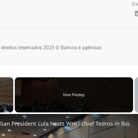
Ba
 direitos reservados 2025 © Bancos e agências
×
Now Playing
 Video
zilian President Lula hosts WHO chief Tedros in Rio.