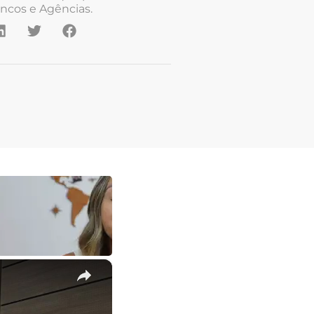
ncos e Agências.
×