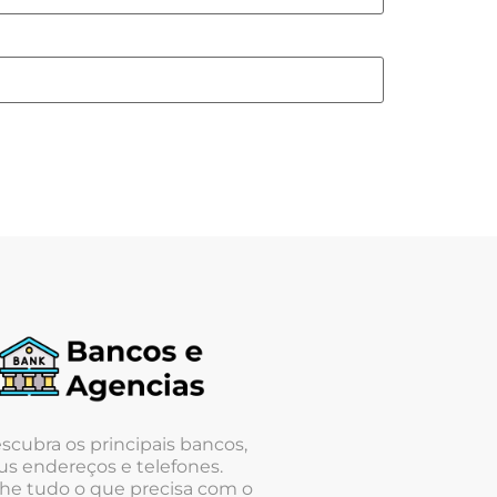
scubra os principais bancos,
us endereços e telefones.
he tudo o que precisa com o