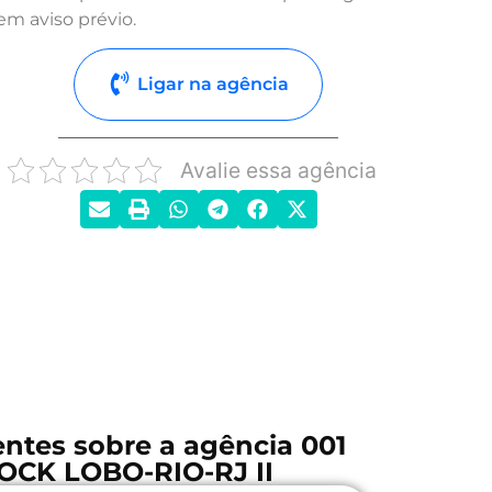
em aviso prévio.
Ligar na agência
Avalie essa agência
ntes sobre a agência 001
CK LOBO-RIO-RJ II