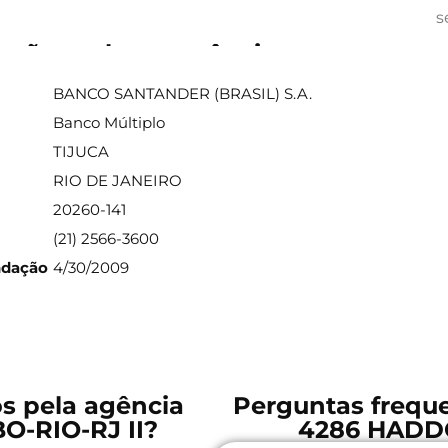
s
ações sobre a agência
BANCO SANTANDER (BRASIL) S.A.
Banco Múltiplo
TIJUCA
RIO DE JANEIRO
20260-141
(21) 2566-3600
ndação
4/30/2009
os pela agência
Perguntas freque
-RIO-RJ II?
4286 HADDO