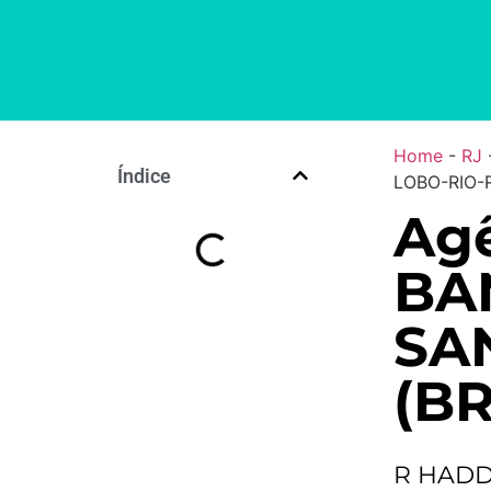
Home
-
RJ
Índice
LOBO-RIO-R
Ag
BA
SA
(BR
R HADD