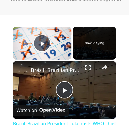
×
Now Playing
Play Video
×
Brazil: Brazilian President Lula hosts WHO chief Tedros in Rio.
Play Video
Watch on
Brazil: Brazilian President Lula hosts WHO chief