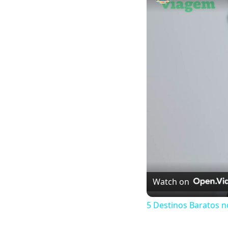
Watch on
5 Destinos Baratos n