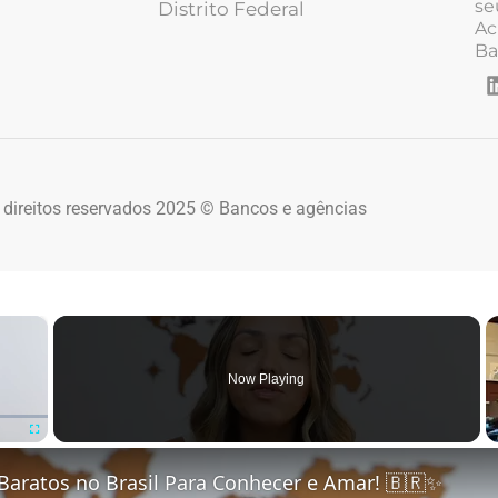
se
Distrito Federal
Ac
Ba
 direitos reservados 2025 © Bancos e agências
×
Now Playing
Fullscreen
Baratos no Brasil Para Conhecer e Amar! 🇧🇷✨