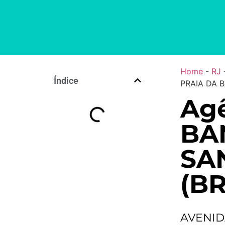
Home
-
RJ
Índice
PRAIA DA B
Agê
BA
SA
(BR
AVENID