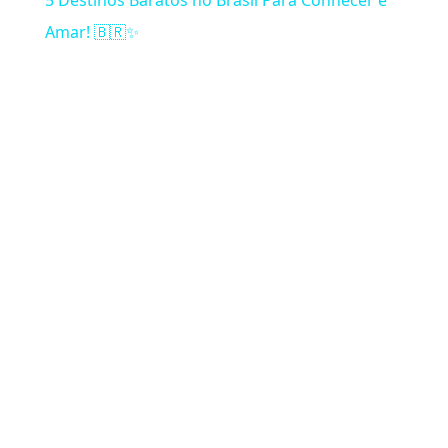
Amar! 🇧🇷✨