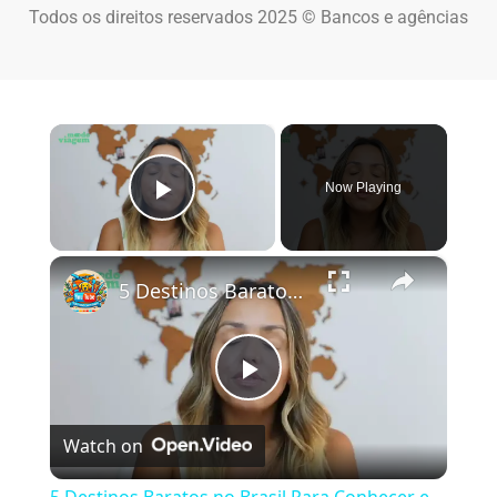
Todos os direitos reservados 2025 © Bancos e agências
×
Now Playing
Play Video
×
5 Destinos Baratos no Brasil Para Conhecer e Amar! 🇧🇷✨
Play Video
Watch on
5 Destinos Baratos no Brasil Para Conhecer e