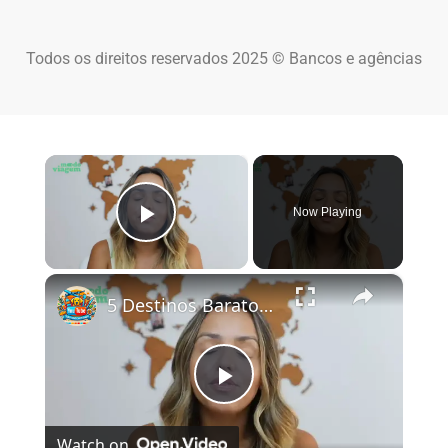
Todos os direitos reservados 2025 © Bancos e agências
×
Now Playing
Play Video
×
5 Destinos Baratos no Brasil Para Conhecer e Amar! 🇧🇷✨
Play Video
Watch on