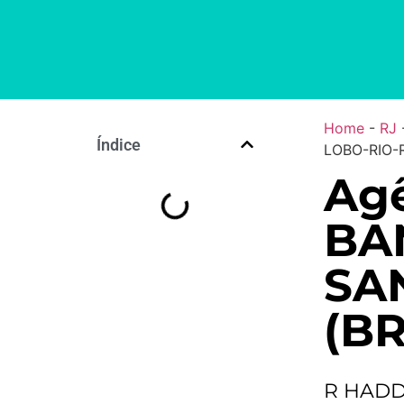
Home
-
RJ
Índice
LOBO-RIO-R
Agê
BA
SA
(BR
R HADD