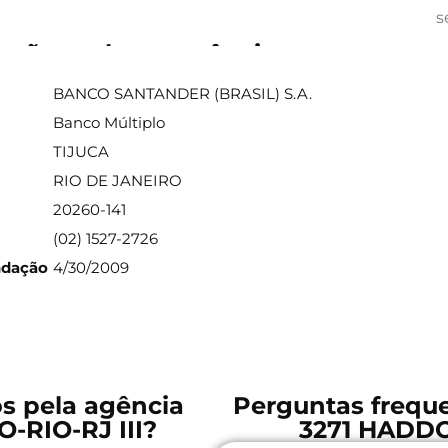
s
ações sobre a agência
BANCO SANTANDER (BRASIL) S.A.
Banco Múltiplo
TIJUCA
RIO DE JANEIRO
20260-141
(02) 1527-2726
ndação
4/30/2009
os pela agência
Perguntas freque
-RIO-RJ III?
3271 HADDO