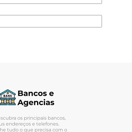
scubra os principais bancos,
us endereços e telefones.
he tudo o que precisa com o