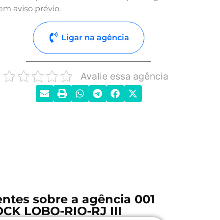
em aviso prévio.
Ligar na agência
Avalie essa agência
ntes sobre a agência 001
CK LOBO-RIO-RJ III