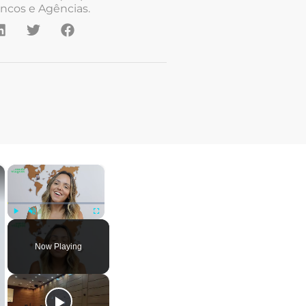
ncos e Agências.
×
×
Play
Unmute
Fullscreen
Now Playing