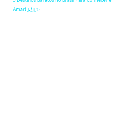
Amar! 🇧🇷✨