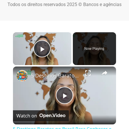
Todos os direitos reservados 2025 © Bancos e agências
×
Now Playing
Play Video
×
5 Destinos Baratos no Brasil Para Conhecer e Amar! 🇧🇷✨
Play Video
Watch on
5 Destinos Baratos no Brasil Para Conhecer e