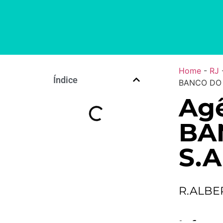
Home
-
RJ
Índice
BANCO DO 
Agê
BA
S.A
R.ALBE