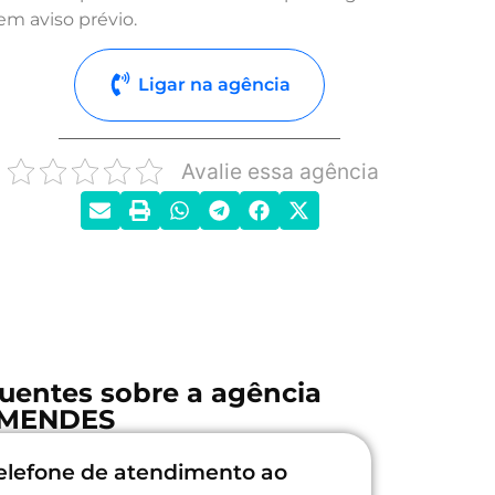
em aviso prévio.
Ligar na agência
Avalie essa agência
uentes sobre a agência
MENDES
elefone de atendimento ao