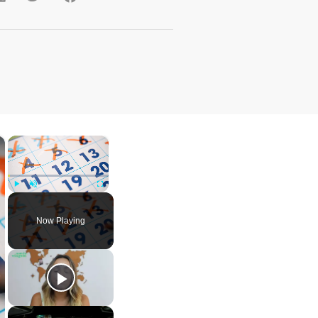
×
×
Play
Unmute
Fullscreen
Now Playing