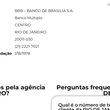
ações sobre a agência
s
BRB – BANCO DE BRASILIA S.A.
Banco Múltiplo
CENTRO
RIO DE JANEIRO
20011-030
(21) 2221-7021
ndação
1/18/1978
os pela agência
Perguntas freque
RO?
D
Qual é o número de t
cliente da RIO DE JA