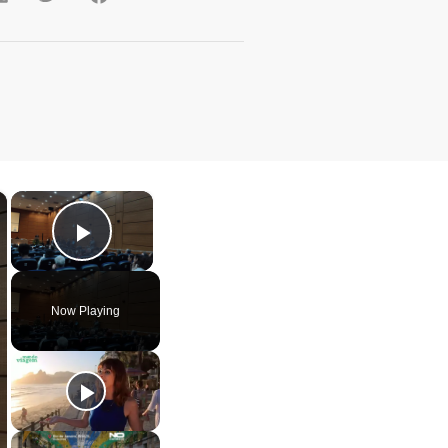
×
×
Play Video
Now Playing