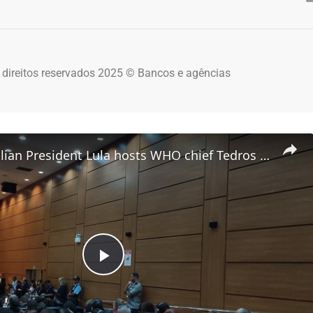
 direitos reservados 2025 © Bancos e agências
Brazil: Brazilian President Lula hosts WHO chief Tedros in Rio.
Play Video