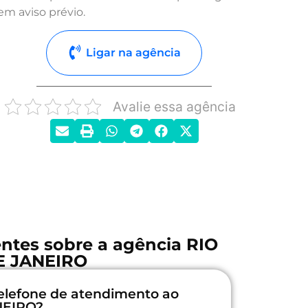
em aviso prévio.
Ligar na agência
Avalie essa agência
ntes sobre a agência RIO
E JANEIRO
elefone de atendimento ao
NEIRO?