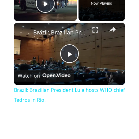
Now Playing
Play Video
×
Brazil: Brazilian President Lula hosts WHO chief Tedros in Rio.
Play Video
Watch on
Brazil: Brazilian President Lula hosts WHO chief
Tedros in Rio.