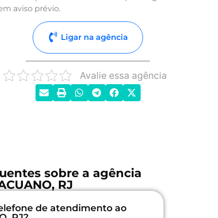
em aviso prévio.
Ligar na agência
Avalie essa agência
uentes sobre a agência
ACUANO, RJ
elefone de atendimento ao
O, RJ?