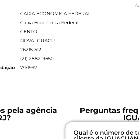
ações sobre a agência
s
CAIXA ECONOMICA FEDERAL
Caixa Econômica Federal
CENTO
NOVA IGUACU
26215-512
(21) 2882-9650
ndação
7/1/1997
os pela agência
Perguntas freq
RJ?
IGU
Qual é o número de t
cliente da IGUACUAN