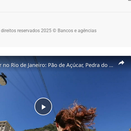
 direitos reservados 2025 © Bancos e agências
O Que Fazer no Rio de Janeiro: Pão de Açúcar, Pedra do Sal e Mureta da Urca! 🌊✨
Play Video