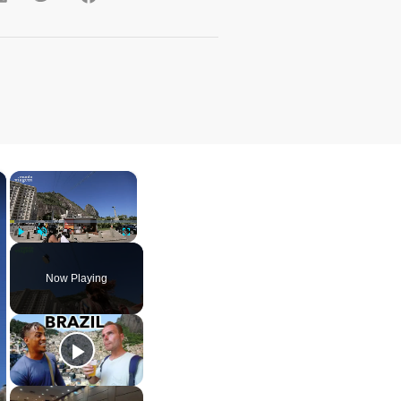
×
×
Play
Unmute
Fullscreen
Now Playing