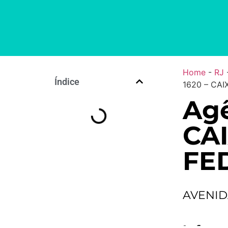
Home
-
RJ
Índice
1620 – CA
Agê
CA
FE
AVENID