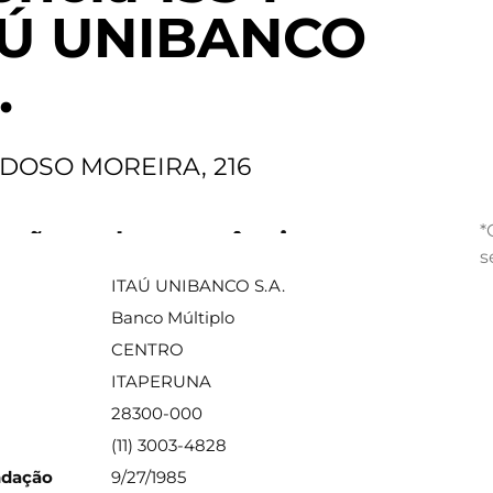
AÚ UNIBANCO
.
RDOSO MOREIRA, 216
*
ações sobre a agência
s
ITAÚ UNIBANCO S.A.
Banco Múltiplo
CENTRO
ITAPERUNA
28300-000
(11) 3003-4828
ndação
9/27/1985