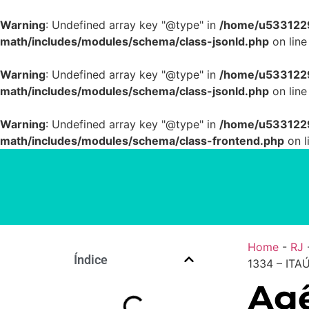
Warning
: Undefined array key "@type" in
/home/u5331229
math/includes/modules/schema/class-jsonld.php
on lin
Warning
: Undefined array key "@type" in
/home/u5331229
math/includes/modules/schema/class-jsonld.php
on lin
Warning
: Undefined array key "@type" in
/home/u5331229
math/includes/modules/schema/class-frontend.php
on l
Home
-
RJ
Índice
1334 – ITA
Agê