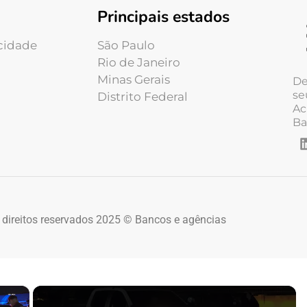
Principais estados
acidade
São Paulo
Rio de Janeiro
Minas Gerais
De
se
Distrito Federal
Ac
Ba
 direitos reservados 2025 © Bancos e agências
×