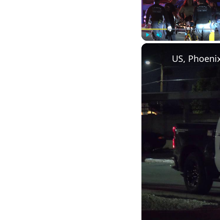
Play
Unmute
US, Phoeni