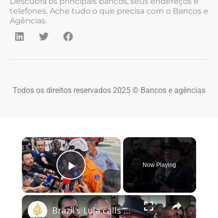
Descubra os principais bancos, seus endereços e
telefones. Ache tudo o que precisa com o Bancos e
Agências.
Todos os direitos reservados 2025 © Bancos e agências
×
Now Playing
Play Video
×
Brazil's Lula calls US plan for Hormuz fee 'piracy'