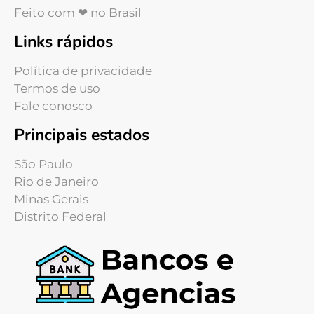
Feito com ❤ no Brasil
Links rápidos
Política de privacidade
Termos de uso
Fale conosco
Principais estados
São Paulo
Rio de Janeiro
Minas Gerais
Distrito Federal