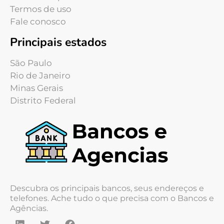
Termos de uso
Fale conosco
Principais estados
São Paulo
Rio de Janeiro
Minas Gerais
Distrito Federal
Descubra os principais bancos, seus endereços e
telefones. Ache tudo o que precisa com o Bancos e
Agências.