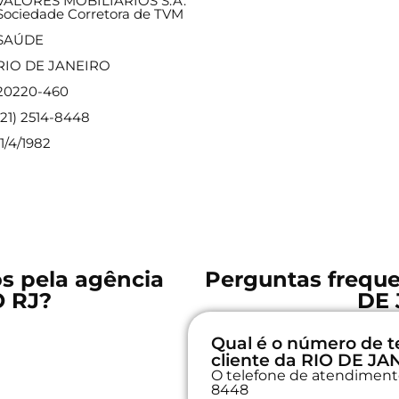
VALORES MOBILIÁRIOS S.A.
Sociedade Corretora de TVM
SAÚDE
RIO DE JANEIRO
20220-460
(21) 2514-8448
11/4/1982
os pela agência
Perguntas freque
 RJ?
DE 
Qual é o número de t
cliente da RIO DE JA
O telefone de atendimento 
8448