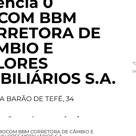
ncia 0
COM BBM
RRETORA DE
MBIO E
LORES
*
s
ILIÁRIOS S.A.
A BARÃO DE TEFÉ, 34
ações sobre a agência
BOCOM BBM CORRETORA DE CÂMBIO E