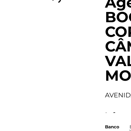
Agê
BO
CO
CÂ
VA
MOB
AVENID
Inform
Banco