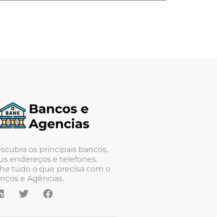
scubra os principais bancos,
us endereços e telefones.
he tudo o que precisa com o
ncos e Agências.