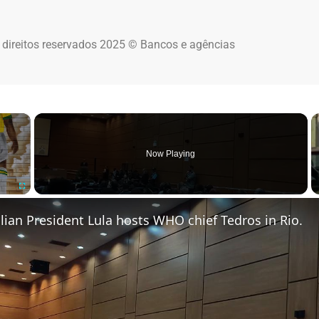
 direitos reservados 2025 © Bancos e agências
×
Now Playing
Fullscreen
zilian President Lula hosts WHO chief Tedros in Rio.