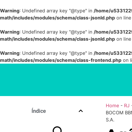
Warning
: Undefined array key "@type" in
/home/u5331229
math/includes/modules/schema/class-jsonld.php
on lin
Warning
: Undefined array key "@type" in
/home/u5331229
math/includes/modules/schema/class-jsonld.php
on lin
Warning
: Undefined array key "@type" in
/home/u5331229
math/includes/modules/schema/class-frontend.php
on l
Home
-
RJ
Índice
BOCOM BBM
S.A.