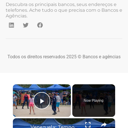
Descubra os principais bancos, seus endereços e
telefones. Ache tudo o que precisa com o Bancos e
Agências.
Todos os direitos reservados 2025 © Bancos e agências
×
Now Playing
Play Video
×
Venezuela: Temporary camp shelters families after twin earthquakes in Venezuela.