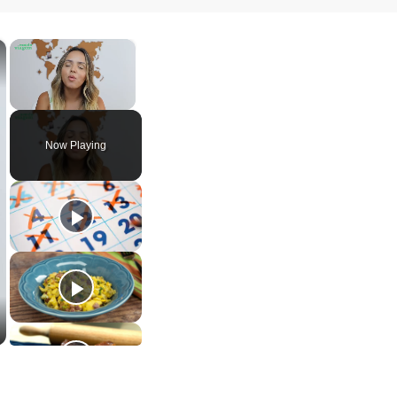
×
×
Unmute
Now Playing