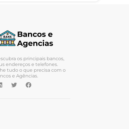
scubra os principais bancos,
us endereços e telefones.
he tudo o que precisa com o
ncos e Agências.