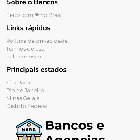
Sobre o Bancos
Feito com ❤ no Brasil
Links rápidos
Política de privacidade
Termos de uso
Fale conosco
Principais estados
São Paulo
Rio de Janeiro
Minas Gerais
Distrito Federal